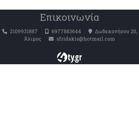
Επικοινωνία
2109931887
6977883644
Δωδεκανήσου 20,
Άλιμος
sfridakis@hotmail.com